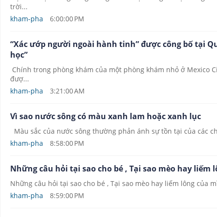
trời...
kham-pha
6:00:00 PM
“Xác ướp người ngoài hành tinh” được công bố tại Qu
học”
Chính trong phòng khám của một phòng khám nhỏ ở Mexico City,
đượ...
kham-pha
3:21:00 AM
Vì sao nước sông có màu xanh lam hoặc xanh lục
Màu sắc của nước sông thường phản ánh sự tồn tại của các chất 
kham-pha
8:58:00 PM
Những câu hỏi tại sao cho bé , Tại sao mèo hay liếm l
Những câu hỏi tại sao cho bé , Tại sao mèo hay liếm lông của mì
kham-pha
8:59:00 PM