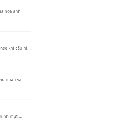
của hoa anh
se khi cấu hì...
sau nhân vật
hình mựt ...