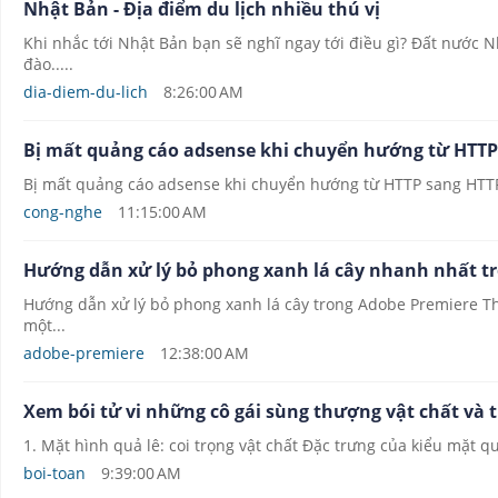
Nhật Bản - Địa điểm du lịch nhiều thú vị
Khi nhắc tới Nhật Bản bạn sẽ nghĩ ngay tới điều gì? Đất nước
đào.....
dia-diem-du-lich
8:26:00 AM
Bị mất quảng cáo adsense khi chuyển hướng từ HTTP
Bị mất quảng cáo adsense khi chuyển hướng từ HTTP sang HTTPS 
cong-nghe
11:15:00 AM
Hướng dẫn xử lý bỏ phong xanh lá cây nhanh nhất t
Hướng dẫn xử lý bỏ phong xanh lá cây trong Adobe Premiere T
một...
adobe-premiere
12:38:00 AM
Xem bói tử vi những cô gái sùng thượng vật chất và t
1. Mặt hình quả lê: coi trọng vật chất Đặc trưng của kiểu mặt q
boi-toan
9:39:00 AM