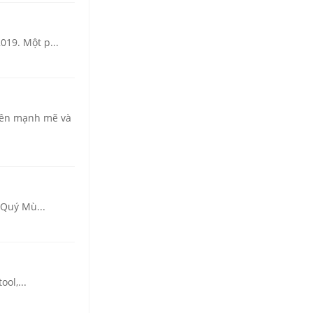
019. Một p...
 nên mạnh mẽ và
 Quý Mù...
ol,...