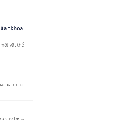
của “khoa
một vật thể
c xanh lục ...
o cho bé ...