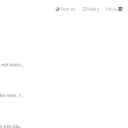
Dịch vụ
Góp ý
Tất cả
 một thách...
ời mình. T...
êm trên bầu