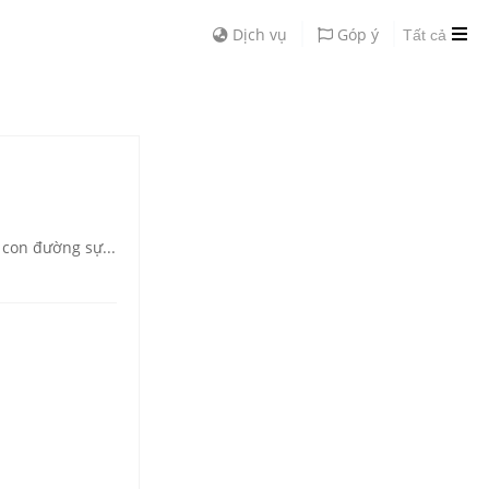
Dịch vụ
Góp ý
Tất cả
 con đường sự...