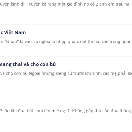
n kinh dị. Truyện kể rằng một gia đình nọ có 2 anh em trai, hai 
ục Việt Nam
 "Nhập" là vào, có nghĩa là nhập quan, đặt thi hài vào trong quan t
mang thai và cho con bú
và cho con bú Ngoài những kiêng cữ trước khi sinh, các mẹ phải k
 lần khi đưa bát cơm lên miệ.ng. 2. Không gắp thức ăn đưa thẳng