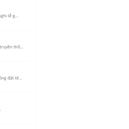
hi lễ g...
truyền thố...
ng đặt tê...
.