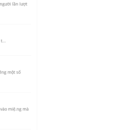
người lần lượt
...
iêng một số
 vào miệ.ng mà