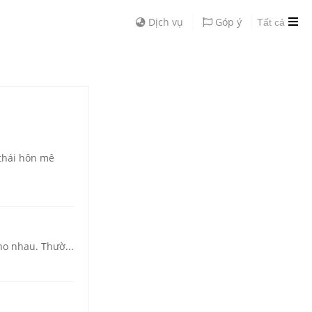
Dịch vụ
Góp ý
Tất cả
 thái hôn mê
ho nhau. Thườ...